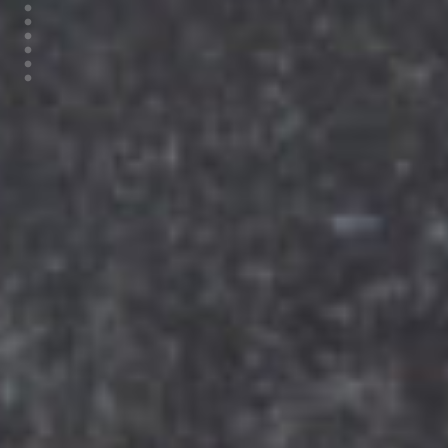
•
•
•
•
•
•